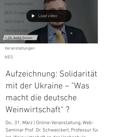
Geschäftsstelle
BDO-Gruppen
Load video
BDO intern
Hochschulen
Oenologen
Veranstaltungen
IVES
-
Aufzeichnung: Solidarität
mit der Ukraine – "Was
macht die deutsche
Weinwirtschaft“ ?
Do., 31. März | Online-Veranstaltung, Web-
Seminar Prof. Dr. Schweickert, Professur für