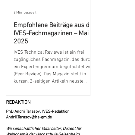
2 Min. Lesezeit
Empfohlene Beiträge aus den
IVES-Fachmagazinen – Mai
2025
IVES Technical Reviews ist ein frei
zugängliches Fachmagazin, das durch
ein Expertengremium begutachtet wird
(Peer Review). Das Magazin stellt in
kurzen, 2-seitigen Artikeln neuste
Ergebnisse wissenschaftlicher
Forschung vor. Alle Beiträge werden in
REDAKTION
sechs Sprachen veröffentlicht, darunter
auch Deutsch, und basieren auf
,
PhD Andrii Tarasov
IVES-Redaktion
Forschungsergebnissen, die in
Andrii.Tarasov@hs-gm.de
validierten Fachartikeln vorgestellt
Wissenschaftlicher Mitarbeiter, Dozent für
wurden. In jüngster Zeit ist das
Weinchemie der Hochschule Geisenheim