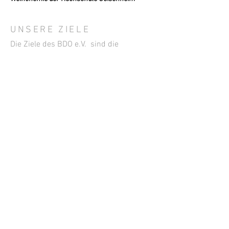
Interesse an der Untersuchung von
Hefen, die nicht zu den
UNSERE ZIELE
Die Ziele des BDO e.V. sind die
berufliche und fachliche Förderung
seiner Mitglieder und des
Berufsnachwuchses. Der Bund steht in
fördernder Zusammenarbeit mit den
Organisationen der gesamten Wein- und
Getränkewirtschaft. Er ist seit dem
Jahre 1955 Mitglied des Deutschen
Weinbauverbandes.
KONTAKT
Geschäftsstelle
Janine Reichert