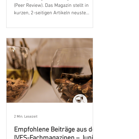
(Peer Review). Das Magazin stellt in
kurzen, 2-seitigen Artikeln neuste
Ergebnisse wissenschaftlicher
Forschung vor. Alle Beiträge werden in
sechs Sprachen veröffentlicht, darunter
auch Deutsch, und basieren auf
Forschungsergebnissen, die in
validierten Fachartikeln vorgestellt
wurden. Wein in Dosen ist eine
praktische, transportable und
nachhaltige Alternative zu Gla
2 Min. Lesezeit
Empfohlene Beiträge aus den
IVES-Fachmagazinen – Juni