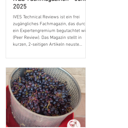
2025
IVES Technical Reviews ist ein frei
zugängliches Fachmagazin, das durch
ein Expertengremium begutachtet wird
(Peer Review). Das Magazin stellt in
kurzen, 2-seitigen Artikeln neuste
Ergebnisse wissenschaftlicher
Forschung vor. Alle Beiträge werden in
sechs Sprachen veröffentlicht, darunter
auch Deutsch, und basieren auf
Forschungsergebnissen, die in
validierten Fachartikeln vorgestellt
wurden. Die gerösteten
Rebenschösslinge (SEG, "Shoots from
vines (Rebtriebe) – Enological (