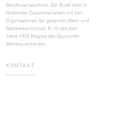
Berufsnachwuchses. Der Bund steht in
fördernder Zusammenarbeit mit den
Organisationen der gesamten Wein- und
Getränkewirtschaft. Er ist seit dem
Jahre 1955 Mitglied des Deutschen
Weinbauverbandes.
KONTAKT
Geschäftsstelle
Janine Reichert
Tel. +49
176-24506667
Langwies 8, 56859 Bullay
Deutschland
www.oenologie.de
geschaeftsstelle@oenologie.de
info@oenologie.de