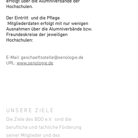
erfolgt über die Alumniverbände der
Hochschulen.
Der Eintritt und die Pflege
Mitgliederdaten erfolgt mit nur wenigen
Ausnahmen über die Alumniverbände bzw.
Freundeskreise der jeweiligen
Hochschulen:
E-Mail:
geschaeftsstelle@oenologie.de
URL:
www.oenologie.de
UNSERE ZIELE
Die Ziele des BDO e.V. sind die
berufliche und fachliche Förderung
seiner Mitglieder und des