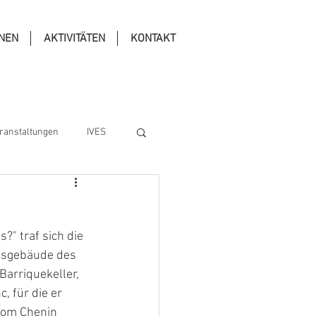
ONEN
AKTIVITÄTEN
KONTAKT
ranstaltungen
IVES
" traf sich die 
nsgebäude des 
arriquekeller, 
, für die er 
vom Chenin 