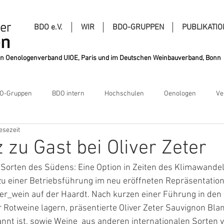
BDO e.V.
WIR
BDO-GRUPPEN
PUBLIKATI
alen Oenologenverband UIOE, Paris und im Deutschen Weinbauverband, Bonn
O-Gruppen
BDO intern
Hochschulen
Oenologen
Ve
esezeit
 zu Gast bei Oliver Zeter
Sorten des Südens: Eine Option in Zeiten des Klimawandels?
zu einer Betriebsführung im neu eröffneten Repräsentatio
r_wein auf der Haardt. Nach kurzen einer Führung in den B
r Rotweine lagern, präsentierte Oliver Zeter Sauvignon Blanc
nnt ist, sowie Weine  aus anderen internationalen Sorten 