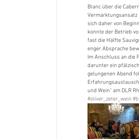
Blanc über die Caber
Vermarktungsansatz d
sich daher von Begin
konnte der Betrieb v
fast die Hälfte Sauvi
enger Absprache bewi
Im Anschluss an die
darunter ein pfälzisc
gelungenen Abend folg
Erfahrungsaustausch"
und Wein" am DLR Rhe
#oliver_zeter_wein
#b