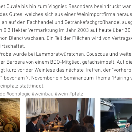
net Cuvée bis hin zum Viognier. Besonders beeindruckt war
es Gutes, welches sich aus einer Weinimportfirma heraus
n an auf den Fachhandel und Getränkefachgroßhandel ausge
on 0,3 Hektar Vermarktung im Jahr 2003 auf heute über 30 
gnon Blanc) wachsen. Ein Teil der Flächen wird von Vertrags
rtschaftet.
 Probe wurde bei Lammbratwürstchen, Couscous und weite
her Barbera von einem BDO-Mitglied, gefachsimpelt. Auf di
t kurz vor der Weinlese das nächste Treffen, der "vorherbs
, bevor am 7. November ein Seminar zum Thema "Pairing 
inpfalz stattfindet.
do
#oenologie
#weinbau
#wein
#pfalz