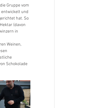
 die Gruppe vom 
 entwickelt und 
richtet hat. So 
Hektar (davon 
winzern in 
ren Weinen, 
esen 
tliche 
von Schokolade 