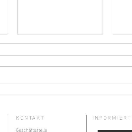
Empfohlene Beiträge aus den
Empf
IVES-Fachmagazinen –
IVES
September 2025
202
KONTAKT
INFORMIERT
Geschäftsstelle