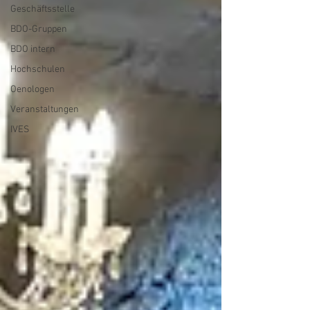
Geschäftsstelle
BDO-Gruppen
BDO intern
Hochschulen
Oenologen
Veranstaltungen
IVES