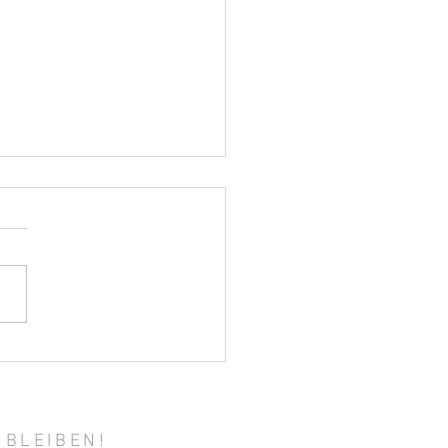
ohlene Beiträge aus den
-Fachmagazinen – Juni
5
 BLEIBEN!