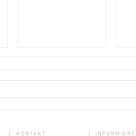
Empfohlene Beiträge aus den
Empf
IVES-Fachmagazinen –
IVES
September 2025
202
KONTAKT
INFORMIERT