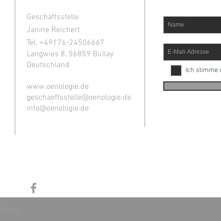
Geschäftsstelle
Janine Reichert
Tel. +49
176-24506667
Langwies 8, 56859 Bullay
Deutschland
Ich stimme 
www.oenologie.de
geschaeftsstelle@oenologie.de
info@oenologie.de
ix.com