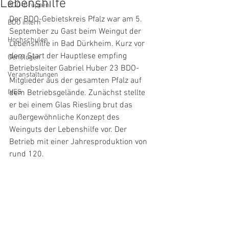
Lebenshilfe
BDO-Gruppen
Der BDO-Gebietskreis Pfalz war am 5. 
BDO intern
September zu Gast beim Weingut der 
Hochschulen
Lebenshilfe in Bad Dürkheim. Kurz vor 
dem Start der Hauptlese empfing 
Oenologen
Betriebsleiter Gabriel Huber 23 BDO-
Veranstaltungen
Mitglieder aus der gesamten Pfalz auf 
IVES
dem Betriebsgelände. Zunächst stellte 
er bei einem Glas Riesling brut das 
außergewöhnliche Konzept des 
Weinguts der Lebenshilfe vor. Der 
Betrieb mit einer Jahresproduktion von 
rund 120.