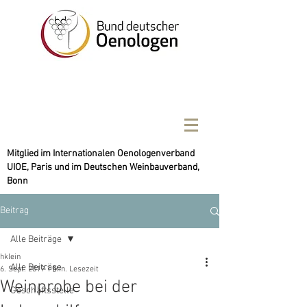
Mitglied im Internationalen Oenologenverband
UIOE, Paris und im Deutschen Weinbauverband,
Bonn
Beitrag
Alle Beiträge
hklein
Alle Beiträge
6. Sept. 2019
1 Min. Lesezeit
Weinprobe bei der
Geschäftsstelle