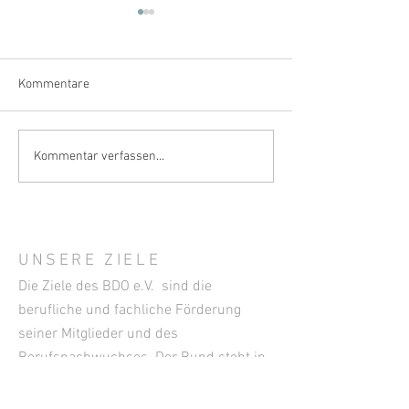
Kommentare
Empfohlene Beiträge aus
Empfohlene Beit
Kommentar verfassen...
den IVES-Fachmagazinen –
den IVES-Fachma
September 2025
Juni 2025
UNSERE ZIELE
Die Ziele des BDO e.V. sind die
berufliche und fachliche Förderung
seiner Mitglieder und des
Berufsnachwuchses. Der Bund steht in
fördernder Zusammenarbeit mit den
Organisationen der gesamten Wein- und