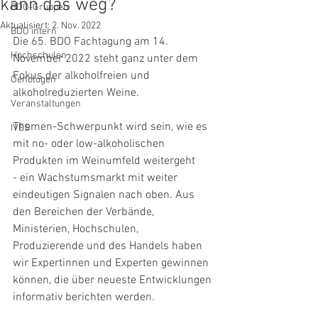
kann das weg?
BDO-Gruppen
Aktualisiert:
2. Nov. 2022
BDO intern
Die 65. BDO Fachtagung am 14. 
Hochschulen
November 2022 steht ganz unter dem 
Fokus der alkoholfreien und 
Oenologen
alkoholreduzierten Weine.
Veranstaltungen
Themen-Schwerpunkt wird sein, wie es 
IVES
mit no- oder low-alkoholischen 
Produkten im Weinumfeld weitergeht
- ein Wachstumsmarkt mit weiter 
eindeutigen Signalen nach oben. Aus 
den Bereichen der Verbände, 
Ministerien, Hochschulen, 
Produzierende und des Handels haben 
wir Expertinnen und Experten gewinnen 
können, die über neueste Entwicklungen 
informativ berichten werden.