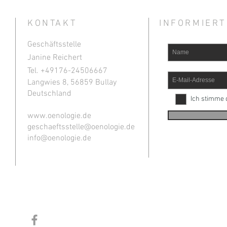
KONTAKT
INFORMIERT
Geschäftsstelle
Janine Reichert
Tel. +49
176-24506667
Langwies 8, 56859 Bullay
Deutschland
Ich stimme 
www.oenologie.de
geschaeftsstelle@oenologie.de
info@oenologie.de