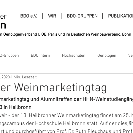
BDO e.V.
WIR
BDO-GRUPPEN
PUBLIKATI
alen Oenologenverband UIOE, Paris und im Deutschen Weinbauverband, Bonn
O-Gruppen
BDO intern
Hochschulen
Oenologen
Ve
. 2023
1 Min. Lesezeit
ner Weinmarketingtag
nmarketingtag und Alumnitreffen der HHN-Weinstudiengän
 in Heilbronn
weit - der 13. Heilbronner Weinmarketingtag findet am 25. 
scampus der Hochschule Heilbronn statt. Auf der diesjäh
rt und durchgeführt von Prof. Dr. Ruth Fleuchaus und Prof. 