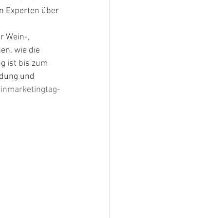
n Experten über 
r Wein-, 
en, wie die 
 ist bis zum 
ldung und 
nmarketingtag-