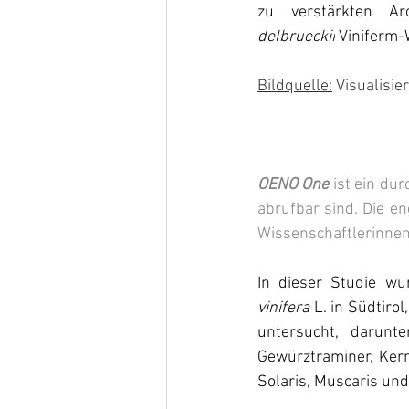
zu verstärkten A
delbrueckii
 Viniferm-
Bildquelle:
 Visualisie
OENO One
 ist ein du
abrufbar sind. Die en
Wissenschaftlerinnen
In dieser Studie wu
vinifera
 L. in Südtiro
untersucht, darunte
Gewürztraminer, Kern
Solaris, Muscaris un