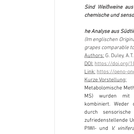
Sind Weißweine aus k
chemische und senso
he Analyse aus Südti
(Im englischen Origin
grapes comparable to 
Authors:
 G. Duley, A.T
DOI:
https://doi.org
Link:
https://oeno-on
Kurze Vorstellung:
Metabolomische Met
MS) wurden mit se
kombiniert. Weder 
durch sensorische 
zufriedenstellende U
PIWI- und 
V. vinifer