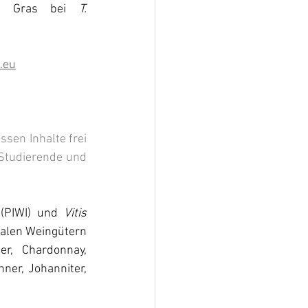
em Gras bei 
T. 
.eu
sen Inhalte frei 
 Studierende und 
(PIWI) und 
Vitis 
kalen Weingütern 
r, Chardonnay, 
er, Johanniter, 