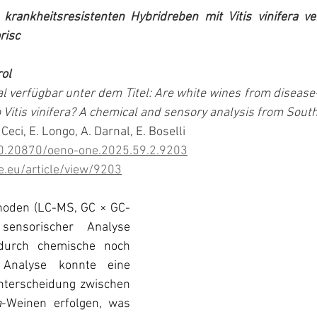
rankheitsresistenten Hybridreben mit Vitis vinifera ver
risc
rol
al verfügbar unter dem Titel: Are white wines from disease-
Vitis vinifera? A chemical and sensory analysis from South
. Ceci, E. Longo, A. Darnal, E. Boselli
/10.20870/oeno-one.2025.59.2.9203
e.eu/article/view/9203
hoden (LC-MS, GC × GC-
nsorischer Analyse 
durch chemische noch 
Analyse konnte eine 
nterscheidung zwischen 
a
-Weinen erfolgen, was 