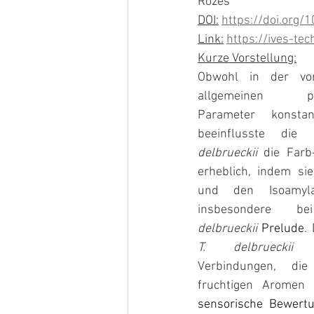
Rozès
DOI:
https://doi.org
Link:
https://ives-tec
Kurze Vorstellung:
Obwohl in der vorl
allgemeinen physi
Parameter konstan
beeinflusste die
delbrueckii
 die Farb
erheblich, indem si
und den Isoamylace
insbesondere 
delbrueckii
Prelude
T. delbrueckii
 s
Verbindungen, di
fruchtigen Aromen 
sensorische Bewertu