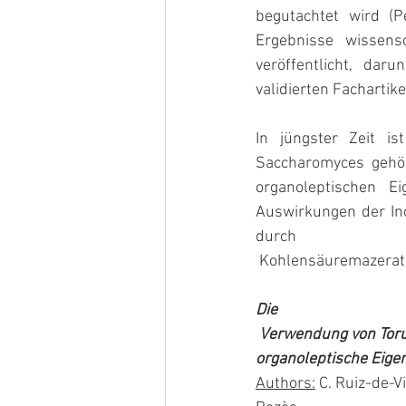
begutachtet wird (P
Ergebnisse wissens
veröffentlicht, dar
validierten Fachartik
In jüngster Zeit i
Saccharomyces gehör
organoleptischen Ei
Auswirkungen der Ino
durch
 Kohlensäuremazerat
Die
 Verwendung von Torulaspora delbrueckii in Weinen mit Kohlensäuremazeration moduliert deren 
organoleptische Eige
Authors:
 C. Ruiz-de-V