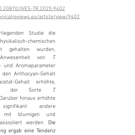
/10.20870/IVES-TR.2025.9402
hnicalreviews.eu/article/view/9402
iegenden Studie die 
kalisch-chemischen 
t gehalten wurden, 
 Anwesenheit von 
T. 
- und Aromaparameter 
e den Anthocyan-Gehalt 
tat-Gehalt erhöhte, 
bei der Sorte 
T. 
. Darüber hinaus erhöhte 
ignifikant andere 
e mit blumigen und 
assoziiert werden. 
Die 
ng ergab eine Tendenz 