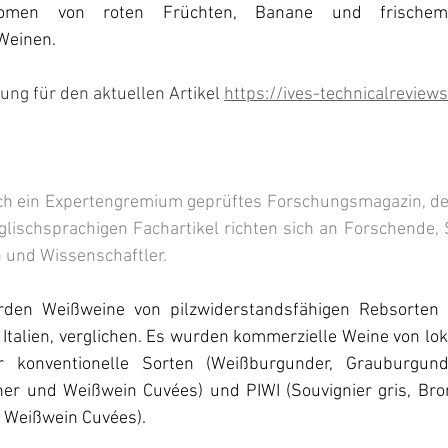
romen von roten Früchten, Banane und frisch
Weinen.
rung für den aktuellen Artikel 
https://ives-technicalreviews
rch ein Expertengremium geprüftes Forschungsmagazin, des
glischsprachigen Fachartikel richten sich an Forschende,
 und Wissenschaftler.
rden Weißweine von pilzwiderstandsfähigen Rebsorten 
l, Italien, verglichen. Es wurden kommerzielle Weine von lo
r konventionelle Sorten (Weißburgunder, Grauburgunde
er und Weißwein Cuvées) und PIWI (Souvignier gris, Bronn
d Weißwein Cuvées).