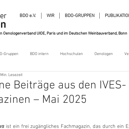
BDO e.V.
WIR
BDO-GRUPPEN
PUBLIKATI
alen Oenologenverband UIOE, Paris und im Deutschen Weinbauverband, Bonn
O-Gruppen
BDO intern
Hochschulen
Oenologen
Ve
 Min. Lesezeit
e Beiträge aus den IVES-
zinen – Mai 2025
ws
 ist ein frei zugängliches Fachmagazin, das durch ein 