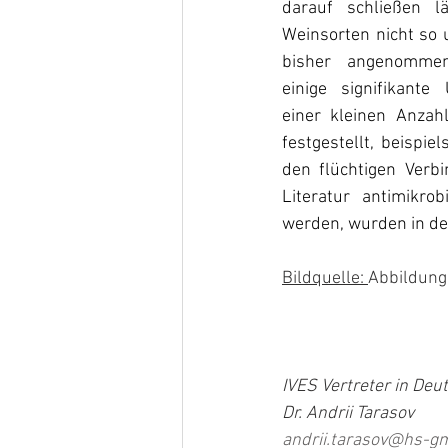
darauf schließen l
Weinsorten nicht so u
bisher angenommen
einige signifikante
einer kleinen Anzahl
festgestellt, beispi
den flüchtigen Verb
Literatur antimikrob
werden, wurden in de
Bildquelle: 
Abbildung 
IVES Vertreter in Deu
Dr. Andrii Tarasov
andrii.tarasov@hs-g