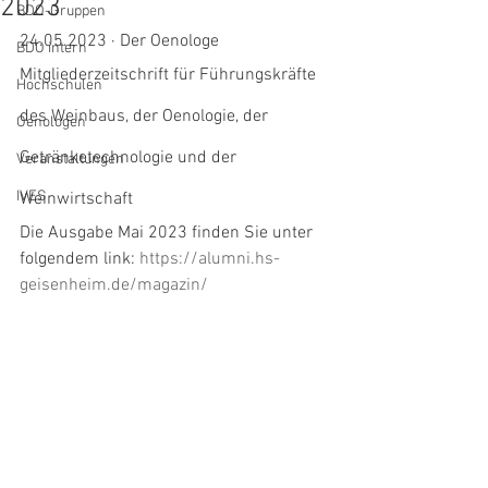
2023
BDO-Gruppen
24.05.2023 · Der Oenologe
BDO intern
Mitgliederzeitschrift für Führungskräfte 
Hochschulen
des Weinbaus, der Oenologie, der 
Oenologen
Getränketechnologie und der 
Veranstaltungen
IVES
Weinwirtschaft
Die Ausgabe Mai 2023 finden Sie unter 
folgendem link: 
https://alumni.hs-
geisenheim.de/magazin/