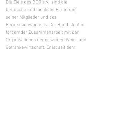
Die Ziele des BDO e.V. sind die
berufliche und fachliche Förderung
seiner Mitglieder und des
Berufsnachwuchses. Der Bund steht in
fördernder Zusammenarbeit mit den
Organisationen der gesamten Wein- und
Getränkewirtschaft. Er ist seit dem
Jahre 1955 Mitglied des Deutschen
Weinbauverbandes.
KONTAKT
Geschäftsstelle
Janine Reichert
Tel. +49
176-24506667
Langwies 8, 56859 Bullay
Deutschland