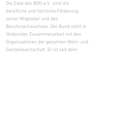
Die Ziele des BDO e.V. sind die
berufliche und fachliche Förderung
seiner Mitglieder und des
Berufsnachwuchses. Der Bund steht in
fördernder Zusammenarbeit mit den
Organisationen der gesamten Wein- und
Getränkewirtschaft. Er ist seit dem
Jahre 1955 Mitglied des Deutschen
Weinbauverbandes.
KONTAKT
Geschäftsstelle
Janine Reichert
Tel. +49
176-24506667
Langwies 8, 56859 Bullay
Deutschland