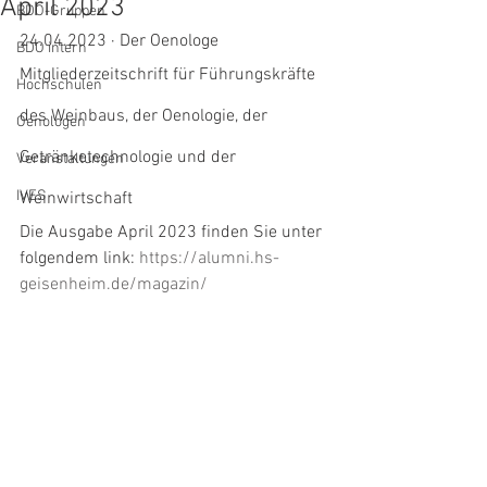
April 2023
BDO-Gruppen
24.04.2023 · Der Oenologe
BDO intern
Mitgliederzeitschrift für Führungskräfte 
Hochschulen
des Weinbaus, der Oenologie, der 
Oenologen
Getränketechnologie und der 
Veranstaltungen
IVES
Weinwirtschaft
Die Ausgabe April 2023 finden Sie unter 
folgendem link: 
https://alumni.hs-
geisenheim.de/magazin/