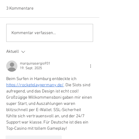
3 Kommentare
Empfohlene Beiträge aus
Empfohlene Beit
Kommentar verfassen...
den IVES-Fachmagazinen –
den IVES-Fachma
September 2025
Juni 2025
Aktuell
marquinasergio931
19. Sept. 2025
Beim Surfen in Hamburg entdeckte ich 
https://rocketplaygermany.de/
. Die Slots sind 
aufregend, und das Design ist echt cool! 
Großzügige Willkommensboni gaben mir einen 
super Start, und Auszahlungen waren 
blitzschnell per E-Wallet. SSL-Sicherheit 
fühlte sich vertrauensvoll an, und der 24/7 
Support war klasse. Für Deutsche ist dies ein 
Top-Casino mit tollem Gameplay!