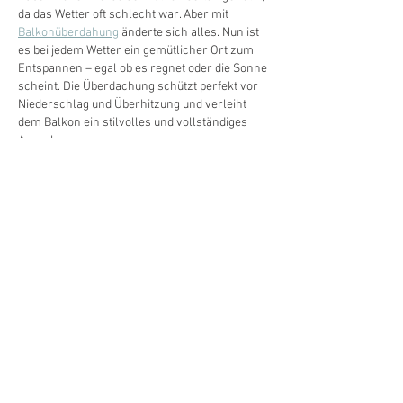
da das Wetter oft schlecht war. Aber mit 
Balkonüberdahung
 änderte sich alles. Nun ist 
es bei jedem Wetter ein gemütlicher Ort zum 
Entspannen – egal ob es regnet oder die Sonne 
scheint. Die Überdachung schützt perfekt vor 
Niederschlag und Überhitzung und verleiht 
dem Balkon ein stilvolles und vollständiges 
Aussehen.
Bearbeitet
Gefällt mir
Antworten
UNSERE ZIELE
Die Ziele des BDO e.V. sind die
berufliche und fachliche Förderung
seiner Mitglieder und des
Berufsnachwuchses. Der Bund steht in
fördernder Zusammenarbeit mit den