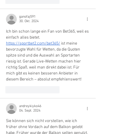
Gefällt mir
Antworten
ganofaj591
30. Okt. 2024
Ich bin schon lange ein Fan von Bet365, weil es 
einfach alles bietet. 
https://sportbet2.com/bet365/
 ist meine 
bevorzugte Wahl für Wetten, da die Quoten 
spitze sind und die Auswahl an Sportarten 
riesig ist. Gerade Live-Wetten machen hier 
richtig Spaß, weil man direkt dabei ist. Für 
mich gibt es keinen besseren Anbieter in 
diesem Bereich – absolut empfehlenswert!
Gefällt mir
Antworten
andreykiyko46
04. Sept. 2024
Sie können sich nicht vorstellen, wie ich 
früher ohne Vordach auf dem Balkon gelebt 
habe. Früher wurde der Balkon selten genutzt, 