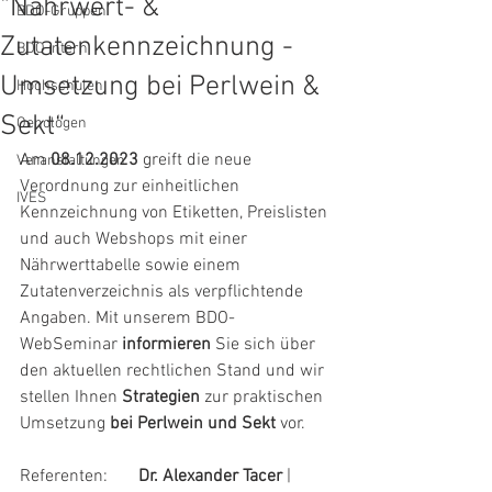
“Nährwert- &
BDO-Gruppen
Zutatenkennzeichnung -
BDO intern
Umsetzung bei Perlwein &
Hochschulen
Sekt“
Oenologen
Am 
08.12.2023
 greift die neue 
Veranstaltungen
Verordnung zur einheitlichen 
IVES
Kennzeichnung von Etiketten, Preislisten 
und auch Webshops mit einer 
Nährwerttabelle sowie einem 
Zutatenverzeichnis als verpflichtende 
Angaben. Mit unserem BDO-
WebSeminar 
informieren
 Sie sich über 
den aktuellen rechtlichen Stand und wir 
stellen Ihnen 
Strategien
 zur praktischen 
Umsetzung 
bei Perlwein und Sekt 
vor.
Referenten:       
Dr. Alexander Tacer 
|