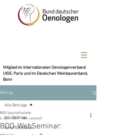
Mitglied im Internationalen Oenologenverband
UIOE, Paris und im Deutschen Weinbauverband,
Bonn
Beitrag
Alle Beiträge
BDO Geschäftsstelle
Alle Beiträge
6. Dez. 2023
1 Min. Lesezeit
BDO-WebSeminar:
Geschäftsstelle