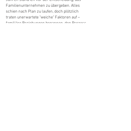
Familienunternehmen zu übergeben. Alles 
schien nach Plan zu laufen, doch plötzlich 
traten unerwartete "weiche" Faktoren auf – 
familiäre Beziehungen begannen, den Prozess 
zu komplizieren. Letztendlich fanden wir eine 
Lösung, die alle zufriedenstellte, aber ich 
erkannte, wie wichtig es ist, den menschlichen 
Faktor zu berücksichtigen, nicht nur die 
rechtlichen und finanziellen Aspekte. Ich sehe, 
dass auch dieses Webinar solche Nuancen 
diskutierte –…
Mehr anzeigen
Gefällt mir
Antworten
UNSERE ZIELE
Die Ziele des BDO e.V. sind die
berufliche und fachliche Förderung