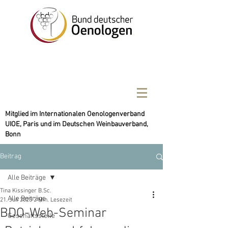
Mitglied im Internationalen Oenologenverband
UIOE, Paris und im Deutschen Weinbauverband,
Bonn
Beitrag
Alle Beiträge
Tina Kissinger B.Sc.
Alle Beiträge
21. Juli 2023
2 Min. Lesezeit
BDO-Web-Seminar
Geschäftsstelle