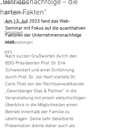
„Betriebsnachfolge – die
BDO-Gruppen
harten Fakten“
BDO intern
Am 13. Juli 2023 fand das Web-
Hochschulen
Seminar mit Fokus auf die quantitativen 
Oenologen
Faktoren der Unternehmensnachfolge 
statt.
Veranstaltungen
IVES
Nach kurzen Grußworten durch den 
BDO-Präsidenten Prof. Dr. Erik 
Schweickert und einer Einführung 
durch Prof. Dr. Jon Hanf startete Dr. 
Carlo Thiel von der Rechtsanwaltkanzlei 
„Geiersberger Glas & Partner“ in die 
Veranstaltung mit einem vielschichtigen 
Überblick in die Möglichkeiten einen 
Betrieb innerhalb der Familie zu 
übertragen. Seine sehr detaillierte 
Präsentation diente daher auch als 