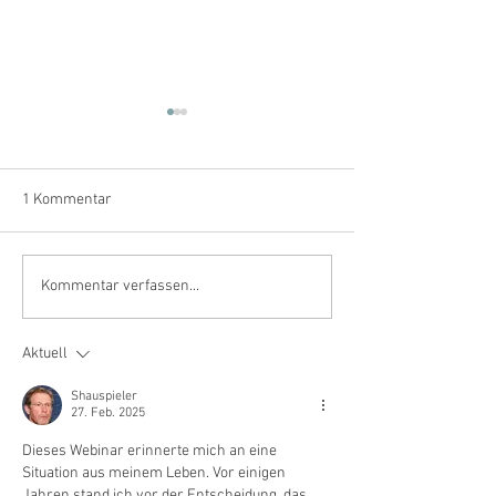
1 Kommentar
Empfohlene Beiträge aus
Empfohlene Beit
Kommentar verfassen...
den IVES-Fachmagazinen –
den IVES-Fachma
September 2025
Juni 2025
Aktuell
Shauspieler
27. Feb. 2025
Dieses Webinar erinnerte mich an eine 
Situation aus meinem Leben. Vor einigen 
Jahren stand ich vor der Entscheidung, das 