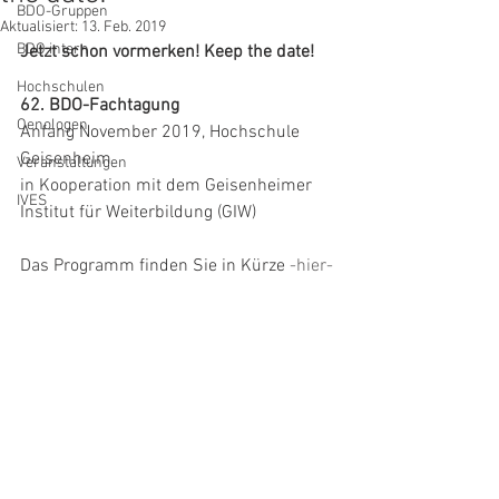
BDO-Gruppen
Aktualisiert:
13. Feb. 2019
BDO intern
Jetzt schon vormerken! Keep the date!
Hochschulen
62. BDO-Fachtagung
Oenologen
Anfang November 2019, Hochschule 
Geisenheim
Veranstaltungen
in Kooperation mit dem Geisenheimer 
IVES
Institut für Weiterbildung (GIW)
Das Programm finden Sie in Kürze 
-hier-