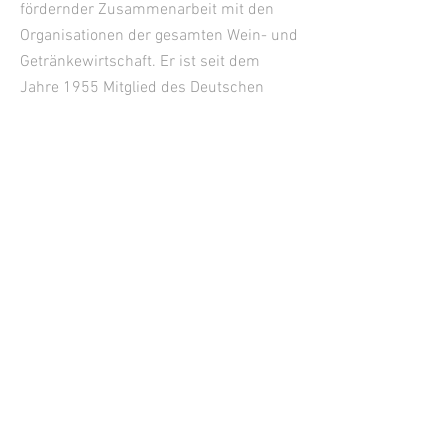
fördernder Zusammenarbeit mit den
Organisationen der gesamten Wein- und
Getränkewirtschaft. Er ist seit dem
Jahre 1955 Mitglied des Deutschen
Weinbauverbandes.
KONTAKT
Geschäftsstelle
Janine Reichert
Tel. +49
176-24506667
Langwies 8, 56859 Bullay
Deutschland
www.oenologie.de
geschaeftsstelle@oenologie.de
info@oenologie.de