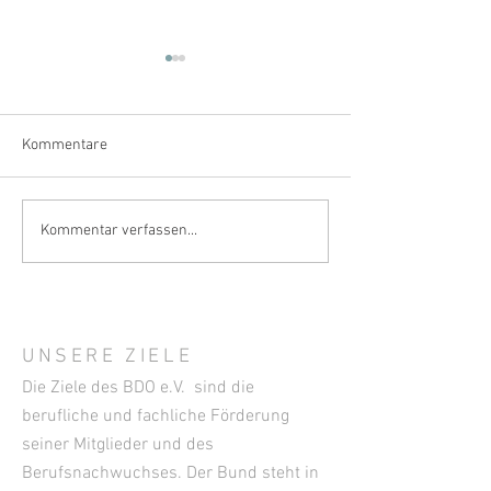
Kommentare
Klimastress im Weinberg –
Aufzeichnung: Sol
Kommentar verfassen...
wie sich der Weinbau
mit der Ukraine 
wappnen kann
macht die deutsc
Weinwirtschaft“ ?
UNSERE ZIELE
Die Ziele des BDO e.V. sind die
berufliche und fachliche Förderung
seiner Mitglieder und des
Berufsnachwuchses. Der Bund steht in