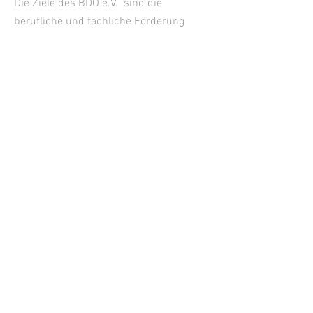
Die Ziele des BDO e.V. sind die
berufliche und fachliche Förderung
seiner Mitglieder und des
Berufsnachwuchses. Der Bund steht in
fördernder Zusammenarbeit mit den
Organisationen der gesamten Wein- und
Getränkewirtschaft. Er ist seit dem
Jahre 1955 Mitglied des Deutschen
Weinbauverbandes.
KONTAKT
Geschäftsstelle
Janine Reichert
Tel. +49
176-24506667
Langwies 8, 56859 Bullay
Deutschland