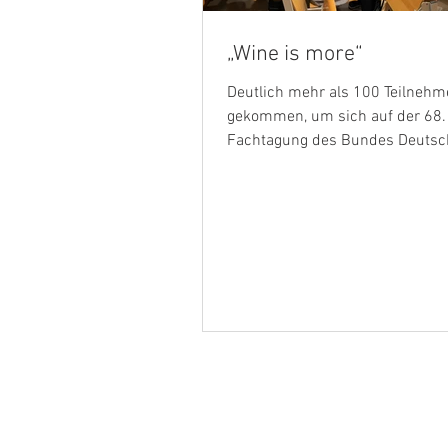
„Wine is more“
Deutlich mehr als 100 Teilneh
gekommen, um sich auf der 68.
Fachtagung des Bundes Deutsc
Oenologen (BDO), die am 29. Au
an der Hochschule Geisenheim 
dem Motto „Wine is more“ stattf
aktuelle Entwicklungen der Bra
informieren, neue Impulse mi
und gemeinsam zu diskutieren.
Forschung trifft Praxis: Prof. Dr.
Fischer präsentierte Ansätze zu
Rebsortenwahl, Terroir und Tech
Schon am Morgen herrschte reg
Austausch b