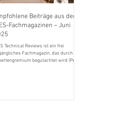
pfohlene Beiträge aus den
ES-Fachmagazinen – Juni
025
 Technical Reviews ist ein frei
gängliches Fachmagazin, das durch ein
pertengremium begutachtet wird (Peer
iew). Das Magazin stellt in kurzen, 2-
tigen Artikeln neuste Ergebnisse
senschaftlicher Forschung vor. Alle
iträge werden in sechs Sprachen
öffentlicht, darunter auch Deutsch,
d basieren auf
rschungsergebnissen, die in validierten
hartikeln vorgestellt wurden. Die
rösteten Rebenschösslinge (SEG,
oots from vines (Rebtriebe) –