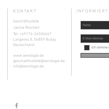
KONTAKT
INFORMIERT
Geschäftsstelle
Janine Reichert
Tel. +49
176-24506667
Langwies 8, 56859 Bullay
Deutschland
Ich stimme 
www.oenologie.de
geschaeftsstelle@oenologie.de
info@oenologie.de