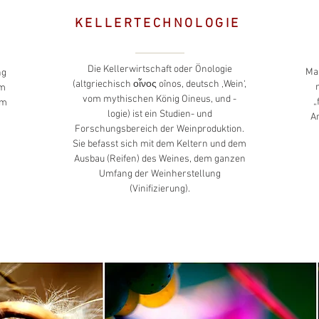
KELLERTECHNOLOGIE
Die Kellerwirtschaft oder Önologie
Ma
ng
(altgriechisch οἶνος oînos, deutsch ‚Wein‘,
um
vom mythischen König Oineus, und -
„
um
logie) ist ein Studien- und
An
Forschungsbereich der Weinproduktion.
Sie befasst sich mit dem Keltern und dem
Ausbau (Reifen) des Weines, dem ganzen
Umfang der Weinherstellung
(Vinifizierung).