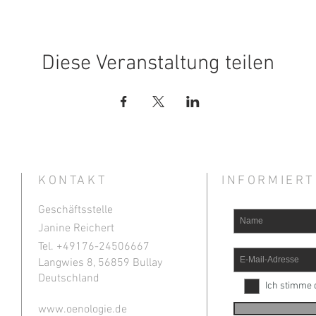
Diese Veranstaltung teilen
KONTAKT
INFORMIERT
Geschäftsstelle
Janine Reichert
Tel. +49
176-24506667
Langwies 8, 56859 Bullay
Deutschland
Ich stimme 
www.oenologie.de