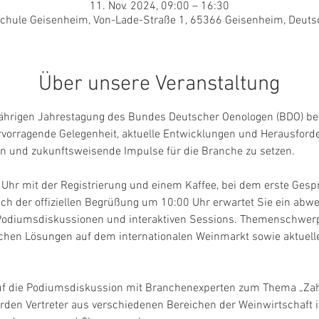
11. Nov. 2024, 09:00 – 16:30
chule Geisenheim, Von-Lade-Straße 1, 65366 Geisenheim, Deuts
Über unsere Veranstaltung
sjährigen Jahrestagung des Bundes Deutscher Oenologen (BDO) be
ervorragende Gelegenheit, aktuelle Entwicklungen und Herausford
en und zukunftsweisende Impulse für die Branche zu setzen.
 Uhr mit der Registrierung und einem Kaffee, bei dem erste Gesp
ch der offiziellen Begrüßung um 10:00 Uhr erwartet Sie ein ab
Podiumsdiskussionen und interaktiven Sessions. Themenschwer
hen Lösungen auf dem internationalen Weinmarkt sowie aktuelle
uf die Podiumsdiskussion mit Branchenexperten zum Thema „Zahl
erden Vertreter aus verschiedenen Bereichen der Weinwirtschaft i