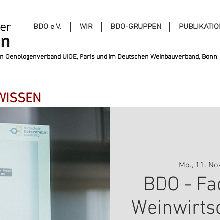
BDO e.V.
WIR
BDO-GRUPPEN
PUBLIKATI
alen Oenologenverband UIOE, Paris und im Deutschen Weinbauverband, Bonn
 WISSEN
Mo., 11. Nov
BDO - Fa
Weinwirtsc