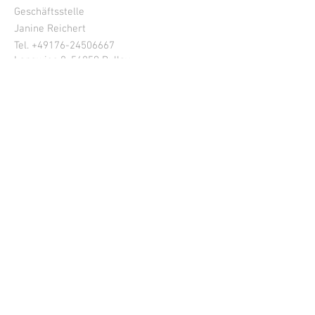
Geschäftsstelle
Janine Reichert
Tel. +49
176-24506667
Langwies 8, 56859 Bullay
Deutschland
www.oenologie.de
geschaeftsstelle@oenologie.de
info@oenologie.de
INFORMIERT BLEIBEN!