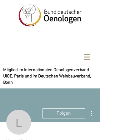
Mitglied im Internationalen Oenologenverband
UIOE, Paris und im Deutschen Weinbauverband,
Bonn
Weitere Optionen
Folgen
livshithjan