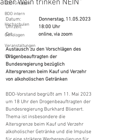
aber Wein trinken NEIN“
BDO-Gruppen
BDO intern
Datum:              
Donnerstag, 11.05.2023
Hochschulen
Uhrzeit:             
18:00 Uhr
Ort:                    
online, via zoom
Oenologen
Veranstaltungen
Austausch zu den Vorschlägen des 
IVES
Drogenbeauftragten der 
Bundesregierung bezüglich 
Altersgrenzen beim Kauf und Verzehr 
von alkoholischen Getränken
BDO-Vorstand begrüßt am 11. Mai 2023 
um 18 Uhr den Drogenbeauftragten der 
Bundesregierung Burkhard Blienert. 
Thema ist insbesondere die 
Altersgrenze beim Kauf und Verzehr 
alkoholischer Getränke und die Impulse 
für eine striktere Werberegulierung für 