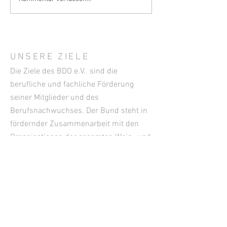
Empfohlene Beiträge aus
Empfohlene Beit
den IVES-Fachmagazinen –
den IVES-Fachma
September 2025
Juni 2025
UNSERE ZIELE
Die Ziele des BDO e.V. sind die
berufliche und fachliche Förderung
seiner Mitglieder und des
Berufsnachwuchses. Der Bund steht in
fördernder Zusammenarbeit mit den
Organisationen der gesamten Wein- und
Getränkewirtschaft. Er ist seit dem
Jahre 1955 Mitglied des Deutschen
Weinbauverbandes.
KONTAKT