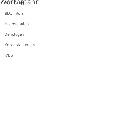
Wörthmann
BDO-Gruppen
BDO intern
Hochschulen
Oenologen
Veranstaltungen
IVES