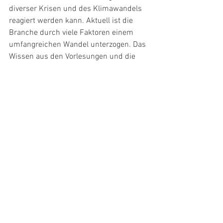
diverser Krisen und des Klimawandels 
reagiert werden kann. Aktuell ist die 
Branche durch viele Faktoren einem 
umfangreichen Wandel unterzogen. Das 
Wissen aus den Vorlesungen und die 
Praxis aus der Berufsausbildung stellen 
dabei das Handwerkszeug dar um 
diesen Wandel erfolgreich mitzutragen.
11. Was würden Sie 
Studieninteressierten empfehlen, die 
sich überlegen, eine Ausbildung im 
Weinbereich zu machen?
Nutzt die Zeit während dem Studium 
um zu studieren! Nutzt die 
Möglichkeiten die das Studium euch 
bietet und schaut vor allem über den 