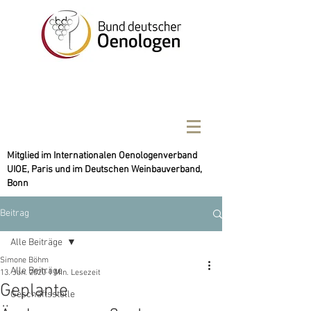
Mitglied im Internationalen Oenologenverband
UIOE, Paris und im Deutschen Weinbauverband,
Bonn
Beitrag
Alle Beiträge
Simone Böhm
Alle Beiträge
13. Jan. 2020
1 Min. Lesezeit
Geplante
Geschäftsstelle