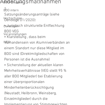
Änderungsmaßnahmen
BDO-Gruppen
1.
BDO intern
Satzungsänderungsanträge (siehe 
Hochschulen
Oenologe 01/2020):
• Juristisch strukturelle Entflechtung 
Oenologen
BDO VEG
Veranstaltungen
• Klarstellung , dass beim 
IVES
Vorhandensein von Alumniverbänden an 
einem Standort nur diese Mitglied im 
BDO sind (Direktmitgliedschaften von 
Personen ist die Ausnahme)
• Sicherstellung der aktuellen klaren 
Mehrheitsverhältnisse (VEG stellt 95 % 
aller BDO Mitglieder) bei Etablierung 
einer überproportionalen 
Minderheitenberücksichtigung 
(Neustadt, Heilbronn, Weinsberg, 
Einzelmitglieder) durch die 
Implementierung von Stimmgewichten 