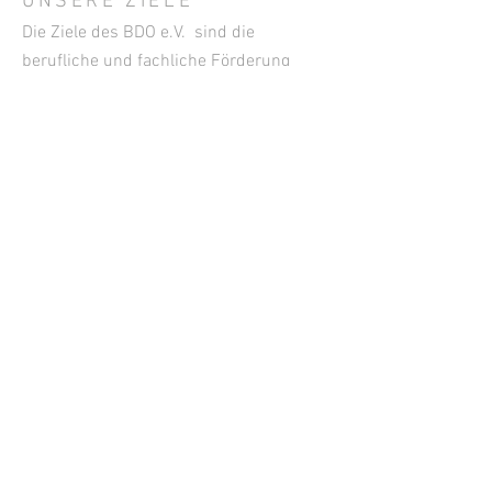
UNSERE ZIELE
Die Ziele des BDO e.V. sind die
berufliche und fachliche Förderung
seiner Mitglieder und des
Berufsnachwuchses. Der Bund steht in
fördernder Zusammenarbeit mit den
Organisationen der gesamten Wein- und
Getränkewirtschaft. Er ist seit dem
Jahre 1955 Mitglied des Deutschen
Weinbauverbandes.
KONTAKT
Geschäftsstelle
Janine Reichert
Tel. +49
176-24506667
Langwies 8, 56859 Bullay
Deutschland