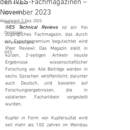
den IVES-Fachmagazinen –
BDO-Gruppen
November 2023
BDO intern
Aktualisiert:
7. Dez. 2023
Hochschulen
IVES Technical Reviews
 ist ein frei 
Oenologen
zugängliches Fachmagazin, das durch 
ein Expertengremium begutachtet wird 
Veranstaltungen
(Peer Review). Das Magazin stellt in 
IVES
kurzen, 2-seitigen Artikeln neuste 
Ergebnisse wissenschaftlicher 
Forschung vor. Alle Beiträge werden in 
sechs Sprachen veröffentlicht, darunter 
auch Deutsch, und basieren auf 
Forschungsergebnissen, die in 
validierten Fachartikeln vorgestellt 
wurden.
Kupfer in Form von Kupfersulfat wird 
seit mehr als 100 Jahren im Weinbau 