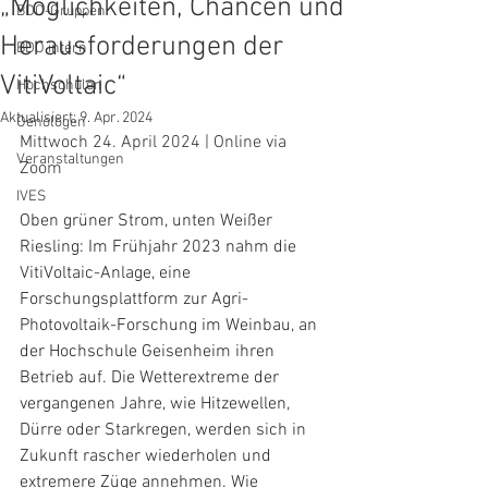
„Möglichkeiten, Chancen und
BDO-Gruppen
Herausforderungen der
BDO intern
VitiVoltaic“
Hochschulen
Aktualisiert:
9. Apr. 2024
Oenologen
Mittwoch 24. April 2024 | Online via 
Veranstaltungen
Zoom
IVES
Oben grüner Strom, unten Weißer 
Riesling: Im Frühjahr 2023 nahm die 
VitiVoltaic-Anlage, eine 
Forschungsplattform zur Agri-
Photovoltaik-Forschung im Weinbau, an 
der Hochschule Geisenheim ihren 
Betrieb auf. Die Wetterextreme der 
vergangenen Jahre, wie Hitzewellen, 
Dürre oder Starkregen, werden sich in 
Zukunft rascher wiederholen und 
extremere Züge annehmen. Wie 