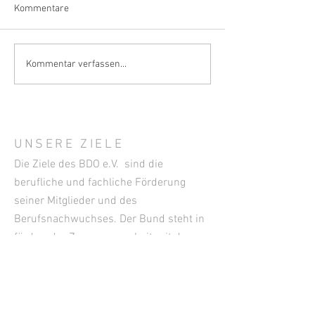
Kommentare
Empfohlene Beiträge aus
Empfohlene Beit
Kommentar verfassen...
den IVES-Fachmagazinen –
den IVES-Fachma
September 2025
Juni 2025
UNSERE ZIELE
Die Ziele des BDO e.V. sind die
berufliche und fachliche Förderung
seiner Mitglieder und des
Berufsnachwuchses. Der Bund steht in
fördernder Zusammenarbeit mit den
Organisationen der gesamten Wein- und
Getränkewirtschaft. Er ist seit dem
Jahre 1955 Mitglied des Deutschen
Weinbauverbandes.