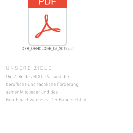
DER_OENOLOGE_06_2012.pdf
UNSERE ZIELE
Die Ziele des BDO e.V. sind die
berufliche und fachliche Förderung
seiner Mitglieder und des
Berufsnachwuchses. Der Bund steht in
fördernder Zusammenarbeit mit den
Organisationen der gesamten Wein- und
Getränkewirtschaft. Er ist seit dem
Jahre 1955 Mitglied des Deutschen