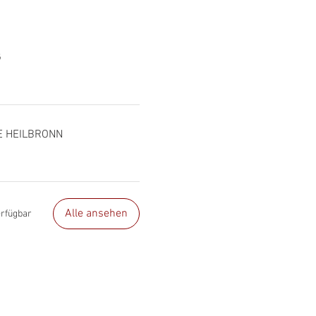
G
E HEILBRONN
Alle ansehen
erfügbar