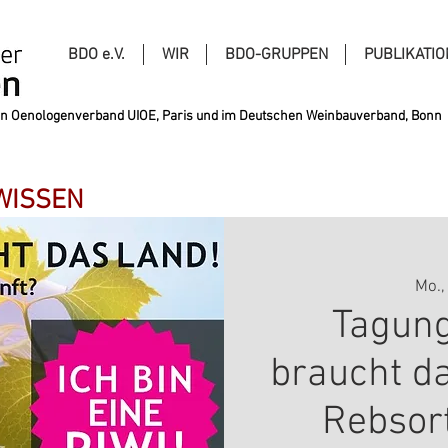
BDO e.V.
WIR
BDO-GRUPPEN
PUBLIKATI
alen Oenologenverband UIOE, Paris und im Deutschen Weinbauverband, Bonn
 WISSEN
Mo.,
Tagung
braucht d
Rebsor