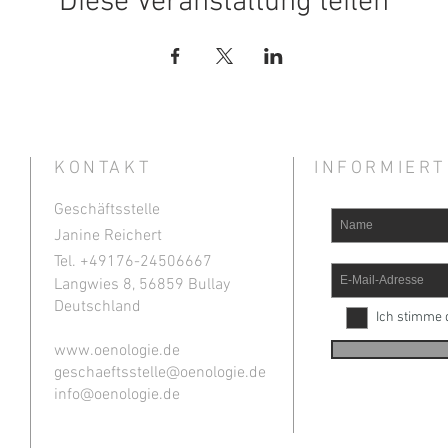
Diese Veranstaltung teilen
KONTAKT
INFORMIERT
Geschäftsstelle
Janine Reichert
Tel. +49
176-24506667
Langwies 8, 56859 Bullay
Deutschland
Ich stimme 
www.oenologie.de
geschaeftsstelle@oenologie.de
info@oenologie.de