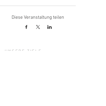
Diese Veranstaltung teilen
UNSERE ZIELE
Die Ziele des BDO e.V. sind die
berufliche und fachliche Förderung
seiner Mitglieder und des
Berufsnachwuchses. Der Bund steht in
fördernder Zusammenarbeit mit den
Organisationen der gesamten Wein- und
Getränkewirtschaft. Er ist seit dem
Jahre 1955 Mitglied des Deutschen