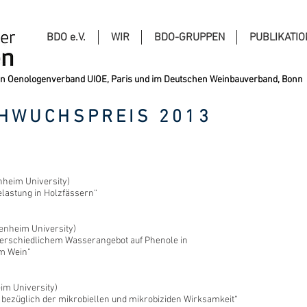
BDO e.V.
WIR
BDO-GRUPPEN
PUBLIKATI
alen Oenologenverband UIOE, Paris und im Deutschen Weinbauverband, Bonn
HWUCHSPREIS 2013
nheim University)
lastung in Holzfässern“
enheim University)
nterschiedlichem Wasserangebot auf Phenole in
im Wein“
im University)
 bezüglich der mikrobiellen und mikrobiziden Wirksamkeit“