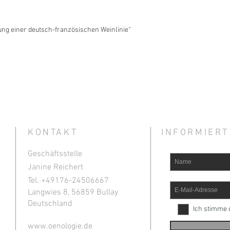
rung einer deutsch-französischen Weinlinie“
KONTAKT
INFORMIERT
Geschäftsstelle
Janine Reichert
Tel. +49
176-24506667
Langwies 8, 56859 Bullay
Deutschland
Ich stimme 
www.oenologie.de