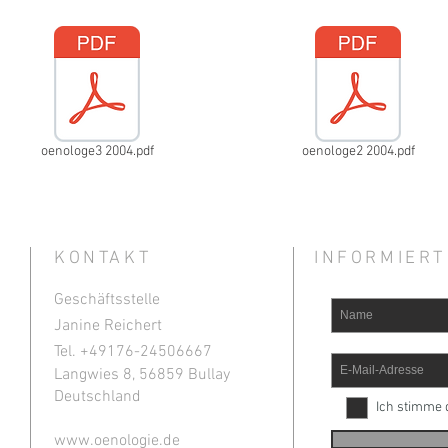
oenologe3 2004.pdf
oenologe2 2004.pdf
KONTAKT
INFORMIERT
Geschäftsstelle
Janine Reichert
Tel. +49
176-24506667
Langwies 8, 56859 Bullay
Deutschland
Ich stimme 
www.oenologie.de