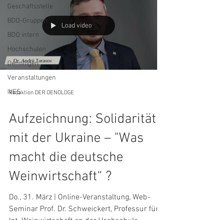
Geschäftsstelle
BDO-Gruppen
Load video
BDO intern
Hochschulen
Oenologen
Veranstaltungen
IVES
Redaktion DER OENOLOGE
Aufzeichnung: Solidarität
mit der Ukraine – "Was
macht die deutsche
Weinwirtschaft“ ?
Do., 31. März | Online-Veranstaltung, Web-
Seminar Prof. Dr. Schweickert, Professur für