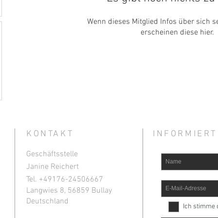
Wenn dieses Mitglied Infos über sich se
erscheinen diese hier.
KONTAKT
INFORMIERT
Geschäftsstelle
Janine Reichert
Tel. +49
176-24506667
Langwies 8, 56859 Bullay
Deutschland
Ich stimme 