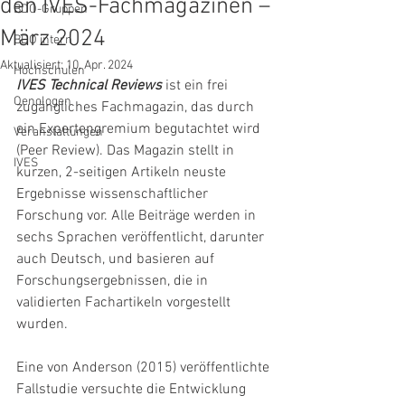
den IVES-Fachmagazinen –
BDO-Gruppen
März 2024
BDO intern
Aktualisiert:
10. Apr. 2024
Hochschulen
IVES Technical Reviews
 ist ein frei 
Oenologen
zugängliches Fachmagazin, das durch 
ein Expertengremium begutachtet wird 
Veranstaltungen
(Peer Review). Das Magazin stellt in 
IVES
kurzen, 2-seitigen Artikeln neuste 
Ergebnisse wissenschaftlicher 
Forschung vor. Alle Beiträge werden in 
sechs Sprachen veröffentlicht, darunter 
auch Deutsch, und basieren auf 
Forschungsergebnissen, die in 
validierten Fachartikeln vorgestellt 
wurden.
Eine von Anderson (2015) veröffentlichte 
Fallstudie versuchte die Entwicklung 