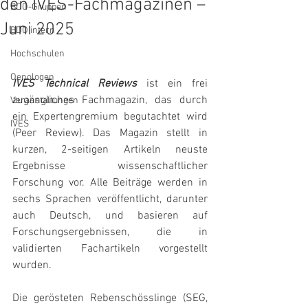
den IVES-Fachmagazinen –
BDO-Gruppen
Juni 2025
BDO intern
Hochschulen
Oenologen
IVES Technical Reviews
 ist ein frei 
zugängliches Fachmagazin, das durch 
Veranstaltungen
ein Expertengremium begutachtet wird 
IVES
(Peer Review). Das Magazin stellt in 
kurzen, 2-seitigen Artikeln neuste 
Ergebnisse wissenschaftlicher 
Forschung vor. Alle Beiträge werden in 
sechs Sprachen veröffentlicht, darunter 
auch Deutsch, und basieren auf 
Forschungsergebnissen, die in 
validierten Fachartikeln vorgestellt 
wurden.
Die gerösteten Rebenschösslinge (SEG, 