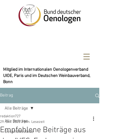
Mitglied im Internationalen Oenologenverband
UIOE, Paris und im Deutschen Weinbauverband,
Bonn
Beitrag
Alle Beiträge
redaktion727
Alle Beiträge
29. Okt. 2025
2 Min. Lesezeit
Empfohlene Beiträge aus
Geschäftsstelle